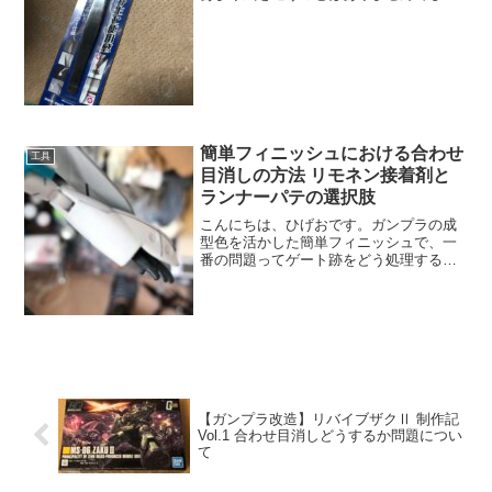
た。購入していた物も300円程度のつる首
タイプのピンセットだったと言うことも
あったからかもしれません。しかし、ピ
ンセットの重...
簡単フィニッシュにおける合わせ
工具
目消しの方法 リモネン接着剤と
ランナーパテの選択肢
こんにちは、ひげおです。ガンプラの成
型色を活かした簡単フィニッシュで、一
番の問題ってゲート跡をどう処理する
か、合わせ目をどう消すかが一番の課題
になるかと思います。しかし、実際やっ
てみようとすると・・・「合わせ目って
キレイに消えないし、やる意...
【ガンプラ改造】リバイブザクⅡ 制作記
Vol.1 合わせ目消しどうするか問題につい
て