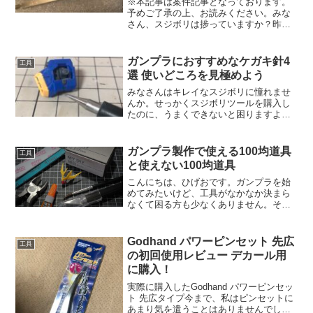
※本記事は案件記事となっております。
予めご了承の上、お読みください。みな
さん、スジボリは捗っていますか？昨今
はパネルラインを強調した作品に憧れ
て、スジボリを始めたモデラーが多いで
しょう。私もその内の1人です。そこで、
ガンプラにおすすめなケガキ針4
工具
スジボリツールを色々探し...
選 使いどころを見極めよう
みなさんはキレイなスジボリに憧れませ
んか。せっかくスジボリツールを購入し
たのに、うまくできないと困りますよ
ね。初心者がキレイなスジボリをするに
は、ケガキ針は必ず持っておくべきで
す。そこで本記事では、ガンプラに使え
ガンプラ製作で使える100均道具
工具
るおすすめなケガキ針を紹介します。
と使えない100均道具
こんにちは、ひげおです。ガンプラを始
めてみたいけど、工具がなかなか決まら
なくて困る方も少なくありません。そこ
で、一旦100均で購入して様子を見ること
もあるかと思います。「とりあえず、ガ
ンプラ始めてみたいけど、続くかよくわ
Godhand パワーピンセット 先広
工具
からないから道具は安...
の初回使用レビュー デカール用
に購入！
実際に購入したGodhand パワーピンセッ
ト 先広タイプ今まで、私はピンセットに
あまり気を遣うことはありませんでし