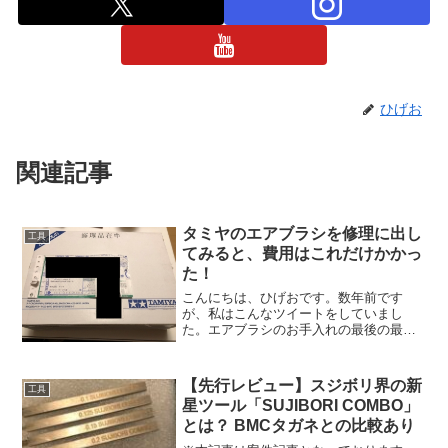
ひげお
関連記事
タミヤのエアブラシを修理に出し
工具
てみると、費用はこれだけかかっ
た！
こんにちは、ひげおです。数年前です
が、私はこんなツイートをしていまし
た。エアブラシのお手入れの最後の最後
に失敗してしまいました。この瞬間に
色々とモチベーションがグッと下がる瞬
間でした。当時エアブラシは1つしか所有
【先行レビュー】スジボリ界の新
工具
していなかったので、新しいエ...
星ツール「SUJIBORI COMBO」
とは？ BMCタガネとの比較あり