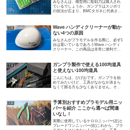
みなさんは、模型用に彫刻刀は購入され
ているでしょうか。ガンプラはスジボリ
の技法が広まり、BMCタガネに代表され
るスジボリツールが用いられたり、段落
ち外装を表現するために彫刻刀が用いら
れたりしています。そこで本記事では、
Wave ハンディクリーナーが動か
工具
彫刻刀として代表的なG...
ない4つの原因
みなさんがプラモデルを作る際に、必ず1
台は置いているであろうWave ハンディ
クリーナー。この商品は非常に便利で使
い勝手が良くて評判が良い商品のひとつ
です。一方で、こんな声もあります。
「電源入れても動かない。どうしたもの
ガンプラ製作で使える100均道具
工具
か・・・」この記事では、ハンディクリ
と使えない100均道具
ーナーが動かない原因について紹介しま
す。
こんにちは、ひげおです。ガンプラを始
めてみたいけど、工具がなかなか決まら
なくて困る方も少なくありません。そこ
で、一旦100均で購入して様子を見ること
もあるかと思います。「とりあえず、ガ
ンプラ始めてみたいけど、続くかよくわ
予算別おすすめプラモデル用ニッ
工具
からないから道具は安...
パーを紹介 ここから選べば間違
いなし！
実際に使用しているケロロニッパー(左)と
ブレードワンニッパー(右)これから、プラ