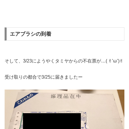
エアブラシの到着
そして、3/23にようやくタミヤからの不在票が…( ✌︎’ω’)✌︎
受け取りの都合で3/25に届きましたー