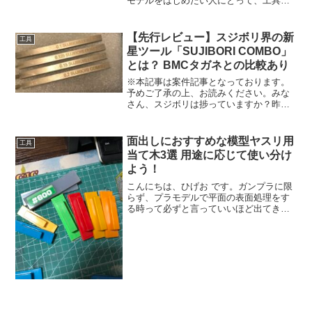
モデルをはじめたい人にとって、工具選
びは楽しい瞬間ですよね！かと言って、
いつまでも選ぶのに時間をかけるわけに
もいかず、「どのニッパー選べばいいか
【先行レビュー】スジボリ界の新
工具
分からんわ、安い...
星ツール「SUJIBORI COMBO」
とは？ BMCタガネとの比較あり
※本記事は案件記事となっております。
予めご了承の上、お読みください。みな
さん、スジボリは捗っていますか？昨今
はパネルラインを強調した作品に憧れ
て、スジボリを始めたモデラーが多いで
しょう。私もその内の1人です。そこで、
面出しにおすすめな模型ヤスリ用
工具
スジボリツールを色々探し...
当て木3選 用途に応じて使い分け
よう！
こんにちは、ひげお です。ガンプラに限
らず、プラモデルで平面の表面処理をす
る時って必ずと言っていいほど出てきま
す。紙ヤスリタイプだと平面って処理し
にくい上にエッジがなくなってしまうこ
ともあり、使いづらかったりします。そ
こで、当て木の出番がや...